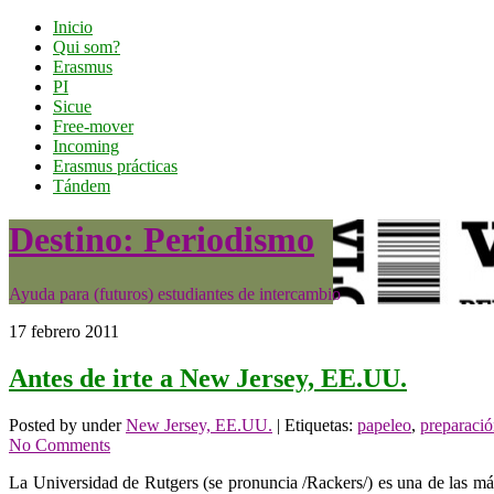
Inicio
Qui som?
Erasmus
PI
Sicue
Free-mover
Incoming
Erasmus prácticas
Tándem
Destino: Periodismo
Ayuda para (futuros) estudiantes de intercambio
17 febrero 2011
Antes de irte a New Jersey, EE.UU.
Posted by under
New Jersey, EE.UU.
| Etiquetas:
papeleo
,
preparaci
No Comments
La Universidad de Rutgers (se pronuncia /Rackers/) es una de las má