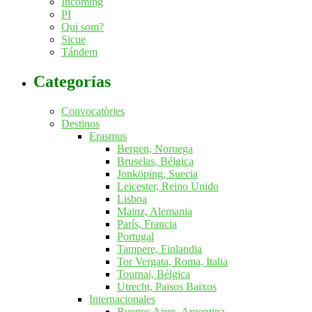
Incoming
PI
Qui som?
Sicue
Tándem
Categorías
Convocatòries
Destinos
Erasmus
Bergen, Noruega
Bruselas, Bélgica
Jonköping, Suecia
Leicester, Reino Unido
Lisboa
Mainz, Alemania
París, Francia
Portugal
Tampere, Finlandia
Tor Vergata, Roma, Italia
Tournai, Bélgica
Utrecht, Països Baixos
Internacionales
Buenos Aires, Argentina