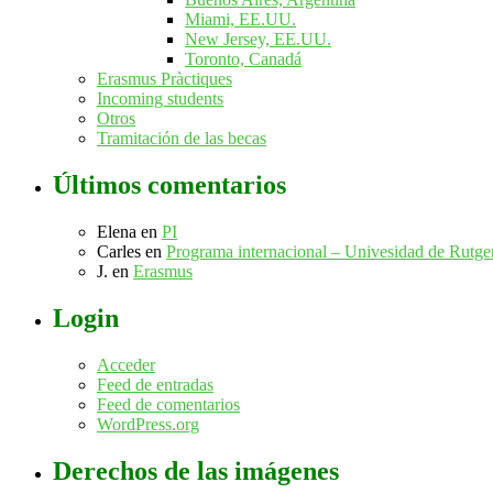
Miami, EE.UU.
New Jersey, EE.UU.
Toronto, Canadá
Erasmus Pràctiques
Incoming students
Otros
Tramitación de las becas
Últimos comentarios
Elena
en
PI
Carles
en
Programa internacional – Univesidad de Rutg
J.
en
Erasmus
Login
Acceder
Feed de entradas
Feed de comentarios
WordPress.org
Derechos de las imágenes