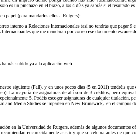
lo es un pinchazo en el brazo, a los 4 días ya sabrás si el resultado es 
n papel (para mandarlos ellos a Rutgers):
eo interno a Relaciones Internacionales (así no tendrás que pagar 9 eu
es Internacioanles que me mandaran por correo ese documento escaneado 
 habrás subido ya a la aplicación web.
imestre siguiente (Fall), y en unos pocos días (5 en 2011) tendréis que 
web). La mayoría de asignaturas de allí son de 3 créditos, pero equiva
onalmente 5. Podéis escoger asignaturas de cualquier titulación, pero
lism and Media Studies se imparten en New Brunswick, en el campus d
eptación en la Universidad de Rutgers, además de algunos documentos ofic
e recomiendan encarecidamente asistir y que se celebra antes de que co