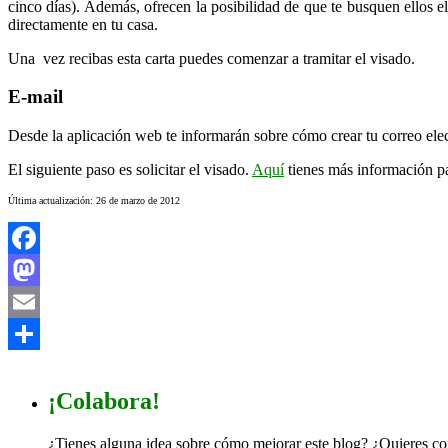
cinco días). Además, ofrecen la posibilidad de que te busquen ellos e
directamente en tu casa.
Una vez recibas esta carta puedes comenzar a tramitar el visado.
E-mail
Desde la aplicación web te informarán sobre cómo crear tu correo elect
El siguiente paso es solicitar el visado.
Aquí
tienes más información pa
Última actualización: 26 de marzo de 2012
Facebook
Mastodon
Email
Compartir
¡Colabora!
¿Tienes alguna idea sobre cómo mejorar este blog? ¿Quieres con