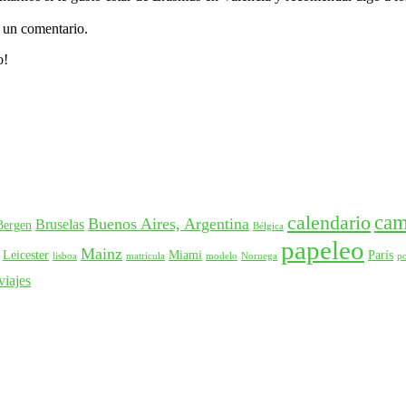
o un comentario.
o!
ca
calendario
Buenos Aires, Argentina
Bruselas
Bergen
Bélgica
papeleo
Mainz
Leicester
Miami
París
lisboa
matrícula
modelo
Noruega
p
viajes