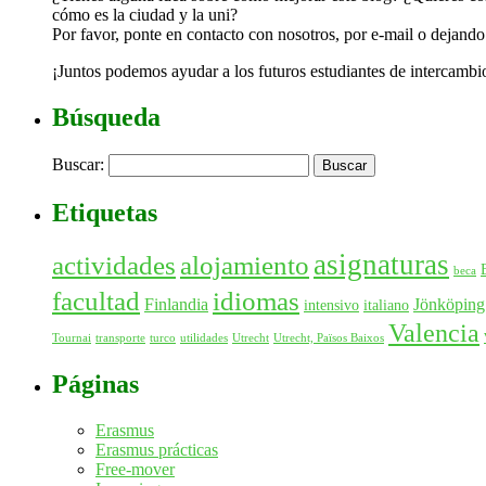
cómo es la ciudad y la uni?
Por favor, ponte en contacto con nosotros, por e-mail o dejand
¡Juntos podemos ayudar a los futuros estudiantes de intercambi
Búsqueda
Buscar:
Etiquetas
asignaturas
actividades
alojamiento
beca
facultad
idiomas
Finlandia
Jönköping
intensivo
italiano
Valencia
Tournai
transporte
turco
utilidades
Utrecht
Utrecht, Països Baixos
Páginas
Erasmus
Erasmus prácticas
Free-mover