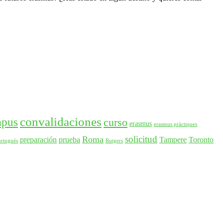
convalidaciones
mpus
curso
erasmus
erasmus pràctiques
solicitud
Roma
preparación
prueba
Tampere
Toronto
ortugués
Rutgers