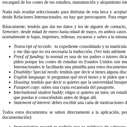
encargará de los costes de tus estudios, manutención y alojamiento mien
Nada más resultar seleccionado para disfrutar de esta beca y acepta
desde Relaciones Internacionales, no hay que preocuparse. Para empe
Básicamente, tendrás que dar tus datos y los de alguien de contacto, 
Semester
, desde mitad de enero hasta mitad de mayo, en ambos casos 
normalmente te bajas, imprimes, rellenas, escaneas y subes a la misma
Transcript of records
: tu expediente consolidado y tu matrícula
y me dijo que no era necesaria la traducción. (Ver más adelante
Proof of funding
: lo normal es una de tus padres o tutores dic
piden porque los costes de estudiar en Estados Unidos son muy
Internacionales te facilitarán una plantilla para estos documento
Disability/ Special needs
: tendrás que decir si tienes alguna di
English language
: te preguntan qué nivel tienes y te piden 
Housing
: tendrás que decir si quieres que la universidad busqu
Passport copy
: subes una copia escaneada del pasaporte.
International student buddy
: eliges si quieres un tutor, un est
que puedas ir conociéndolo antes de llegar allí.
Statement of interest
: debes escribir una carta de motivaciones 
Todos estos documentos se suben directamente a la aplicación, per
documentación):
Immunization record
: te pedirán que tu médico/a de cabecer