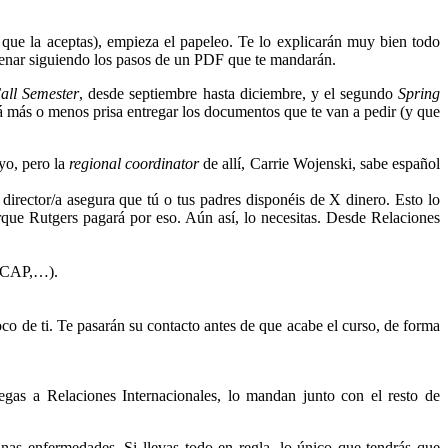
 que la aceptas), empieza el papeleo. Te lo explicarán muy bien todo
lenar siguiendo los pasos de un PDF que te mandarán.
all Semester
, desde septiembre hasta diciembre, y el segundo
Spring
á más o menos prisa entregar los documentos que te van a pedir (y que
yo, pero la
regional coordinator
de allí, Carrie Wojenski, sabe español
 director/a asegura que tú o tus padres disponéis de X dinero. Esto lo
rque Rutgers pagará por eso. Aún así, lo necesitas. Desde Relaciones
, CAP,…).
oco de ti. Te pasarán su contacto antes de que acabe el curso, de forma
egas a Relaciones Internacionales, lo mandan junto con el resto de
as enfermedades. Si llevas todo en regla, lo único que tendrás que