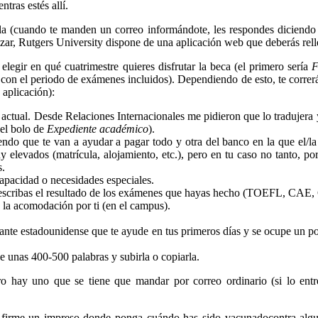
tras estés allí.
rla (cuando te manden un correo informándote, les respondes diciendo
zar, Rutgers University dispone de una aplicación web que deberás rel
elegir en qué cuatrimestre quieres disfrutar la beca (el primero sería
F
con el periodo de exámenes incluidos). Dependiendo de esto, te correr
 aplicación):
 actual. Desde Relaciones Internacionales me pidieron que lo tradujera 
 el bolo de
Expediente académico
).
iendo que te van a ayudar a pagar todo y otra del banco en la que el/la
 elevados (matrícula, alojamiento, etc.), pero en tu caso no tanto, po
s.
scapacidad o necesidades especiales.
que escribas el resultado de los exámenes que hayas hecho (TOEFL, CAE
e la acomodación por ti (en el campus).
udiante estadounidense que te ayude en tus primeros días y se ocupe un p
de unas 400-500 palabras y subirla o copiarla.
o hay uno que se tiene que mandar por correo ordinario (si lo entr
a firme un impreso donde ponga cuándo has sido vacunadocontra algun