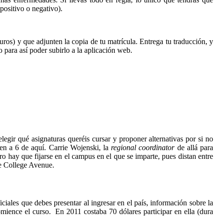
positivo o negativo).
ros) y que adjunten la copia de tu matrícula. Entrega tu traducción, y
para así poder subirlo a la aplicación web.
elegir qué asignaturas queréis cursar y proponer alternativas por si no
len a 6 de aquí. Carrie Wojenski, la
regional coordinator
de allá para
 hay que fijarse en el campus en el que se imparte, pues distan entre
e College Avenue.
iales que debes presentar al ingresar en el país, información sobre la
mience el curso. En 2011 costaba 70 dólares participar en ella (dura