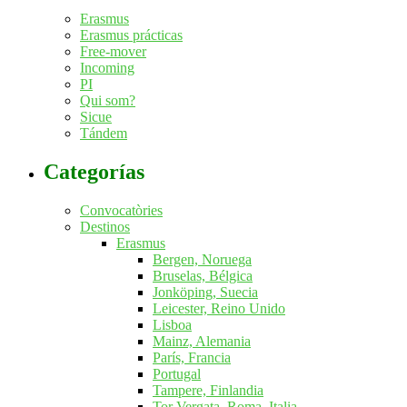
Erasmus
Erasmus prácticas
Free-mover
Incoming
PI
Qui som?
Sicue
Tándem
Categorías
Convocatòries
Destinos
Erasmus
Bergen, Noruega
Bruselas, Bélgica
Jonköping, Suecia
Leicester, Reino Unido
Lisboa
Mainz, Alemania
París, Francia
Portugal
Tampere, Finlandia
Tor Vergata, Roma, Italia