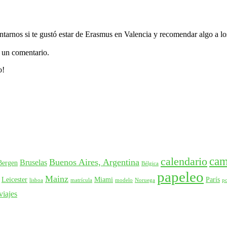
tarnos si te gustó estar de Erasmus en Valencia y recomendar algo a lo
o un comentario.
o!
ca
calendario
Buenos Aires, Argentina
Bruselas
Bergen
Bélgica
papeleo
Mainz
Leicester
Miami
París
lisboa
matrícula
modelo
Noruega
p
viajes