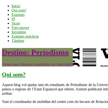
Inicio
Qui som?
Erasmus
PI
Sicue
Free-mover
Incoming
Erasmus prácticas
Tándem
Destino: Periodismo
Ayuda para (futuros) estudiantes de intercambio
Qui som?
Aquest blog vol ajudar tant els estudiants de Periodisme de la Univer
països o regions de l’Estat Espanyol que rebem. Anirem publicant inform
arribar.
Tant el coordinador de mobilitat del centre com els becaris de Relacion