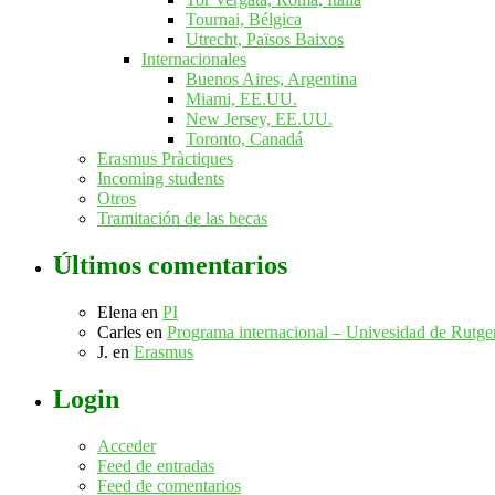
Tournai, Bélgica
Utrecht, Països Baixos
Internacionales
Buenos Aires, Argentina
Miami, EE.UU.
New Jersey, EE.UU.
Toronto, Canadá
Erasmus Pràctiques
Incoming students
Otros
Tramitación de las becas
Últimos comentarios
Elena
en
PI
Carles
en
Programa internacional – Univesidad de Rutg
J.
en
Erasmus
Login
Acceder
Feed de entradas
Feed de comentarios