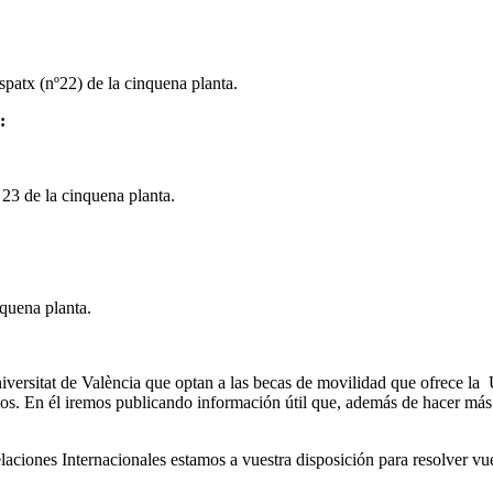
espatx (nº22) de la cinquena planta.
:
 23 de la cinquena planta.
nquena planta.
Universitat de València que optan a las becas de movilidad que ofrece 
os. En él iremos publicando información útil que, además de hacer más fá
aciones Internacionales estamos a vuestra disposición para resolver vue