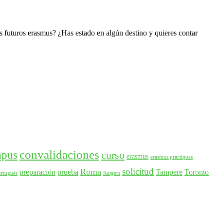
s futuros erasmus? ¿Has estado en algún destino y quieres contar
convalidaciones
mpus
curso
erasmus
erasmus pràctiques
solicitud
Roma
preparación
prueba
Tampere
Toronto
ortugués
Rutgers