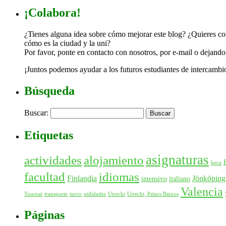
¡Colabora!
¿Tienes alguna idea sobre cómo mejorar este blog? ¿Quieres con
cómo es la ciudad y la uni?
Por favor, ponte en contacto con nosotros, por e-mail o dejand
¡Juntos podemos ayudar a los futuros estudiantes de intercambi
Búsqueda
Buscar:
Etiquetas
asignaturas
actividades
alojamiento
beca
facultad
idiomas
Finlandia
Jönköping
intensivo
italiano
Valencia
Tournai
transporte
turco
utilidades
Utrecht
Utrecht, Països Baixos
Páginas