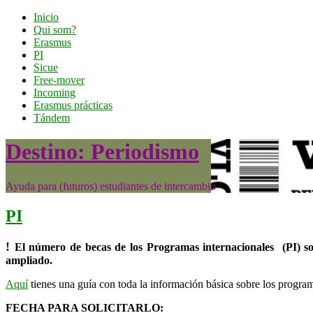
Inicio
Qui som?
Erasmus
PI
Sicue
Free-mover
Incoming
Erasmus prácticas
Tándem
Destino: Periodismo
Ayuda para (futuros) estudiantes de intercambio
PI
!
El número de becas de los Programas internacionales (PI) so
ampliado.
Aquí
tienes una guía con toda la información básica sobre los program
FECHA PARA SOLICITARLO: