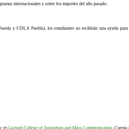
gramas internacionales y sobre los importes del año pasado.
aseda y UDLA Puebla), los estudiantes no recibirán una ayuda para el
n: el
Gaylord College of Journalism and Mass Communication
. Cuenta 