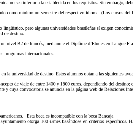
ida no sea inferior a la establecida en los requisitos. Sin embargo, de
o como mínimo un semestre del respectivo idioma. (Los cursos del Ins
o lingüístico, pero algunas universidades brasileñas sí exigen conocimi
ad de destino.
ar un nivel B2 de francés, mediannte el Diplôme d’Etudes en Langue F
los programas internacionales.
 en la universidad de destino. Estos alumnos optan a las siguientes ayu
cepto de viaje de entre 1400 y 1800 euros, dependiendo del destino; e
nte y cuya convocatoria se anuncia en la página web de Relaciones Inte
mericanos, . Esta beca es incompatible con la beca Bancaja.
untamiento otorga 100 €/mes basándose en criterios específicos. Ha