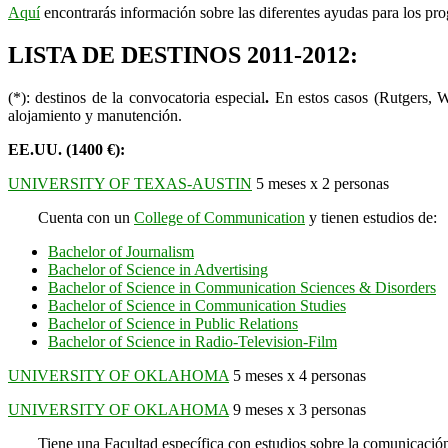
Aquí
encontrarás información sobre las diferentes ayudas para los pro
LISTA DE DESTINOS 2011-2012:
(*): destinos de la convocatoria especial
.
En estos casos (Rutgers, W
alojamiento y manutención.
EE.UU. (1400 €):
UNIVERSITY OF TEXAS-AUSTIN
5 meses x 2 personas
Cuenta con un
College of Communication
y tienen estudios de:
Bachelor of Journalism
Bachelor of Science in Advertising
Bachelor of Science in Communication Sciences & Disorders
Bachelor of Science in Communication Studies
Bachelor of Science in Public Relations
Bachelor of Science in Radio-Television-Film
UNIVERSITY OF OKLAHOMA
5 meses x 4 personas
UNIVERSITY OF OKLAHOMA
9 meses x 3 personas
Tiene una Facultad específica con estudios sobre la comunicació